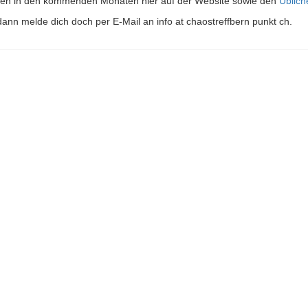
lgen in den kommenden Monaten hier auf der Website sowie den
Üblic
dann melde dich doch per E-Mail an info at chaostreffbern punkt ch.