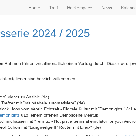
Home
Treff
Hackerspace
News
Kalend
sserie 2024 / 2025
ren Rahmen führen wir allmonatlich einen Vortrag durch. Dieser wird je
icht-mitglieder sind herzlich willkommen.
mo' Moser zu Ansible (de)
 Trefzer mit "mit bääbele automatisiere" (de)
nlock' Joos vom Verein Echtzeit - Digitale Kultur mit "Demonights 18:
emonights
018, einem offenen Demoscene Meetup.
' Schmidhauser mit "Termux - Not just a terminal emulator for your Androi
erol' Schori mit "Langweilige IP Router mit Linux" (de)