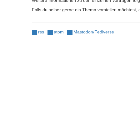
Weitere Informationen zu den einzelnen Vorträgen fo
Falls du selber gerne ein Thema vorstellen möchtest, 
rss
atom
Mastodon/Fediverse