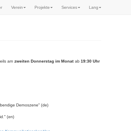
er
Verein
Projekte
Services
Lang
weils am
zweiten Donnerstag im Monat
ab
19:30 Uhr
 Lebendige Demoszene" (de)
d." (en)