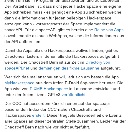
ziehen um sie in Programmen auszuwerten und aufzubereiten.
Der Vorteil dabei ist, dass nicht jeder Hackerspace eine eigene
App schreiben muss - es genügt eine App zu schreiben welche
dann die Informationen für jeden beliebigen Hackerspace
anzeigen kann - vorausgesetzt der Space implementiert die
spaceAPI. Für die spaceAPI gibt es bereits eine
Reihe von Apps
,
sowohl mobile als auch WebApps, welche die Informationen aus
der API aufbereiten.
Damit die Apps alle die Hackerspaces weltweit finden, gibt es
Directories; Listen, in denen alle die Hackerspaces aufgeführt
werden. Der Chaostreff Bern ist zur Zeit im
Directory von
spaceAPI.net
und
demjenigen des fixme Lausanne
aufgeführt.
Wer sich das mal anschauen will, lädt sich am besten die App
MyHackerspace
aus dem freien F-Droid App-store herunter. Die
App wird von
FIXME Hackerspace
in Lausanne entwickelt und
unter der freien Lizenz GPLv3
veröffentlicht
.
Der CCC hat ausserdem kürzlich einen auf der spaceapi
basierenden Index der CCC-nahen Chaostreffs und
Hackerspaces
erstellt
. Dieser trägt als Besonderheit die Events
aller Spaces an dieser zentralen Stelle zusammen. Leider wir der
Chaostreff Bern nach wie vor nicht aufgeführt.