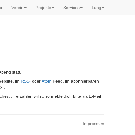
er
Verein
Projekte
Services
Lang
bend statt.
Website, im
RSS-
oder
Atom
Feed, im abonnierbaren
x].
s, ... erzählen willst, so melde dich bitte via E-Mail
Impressum