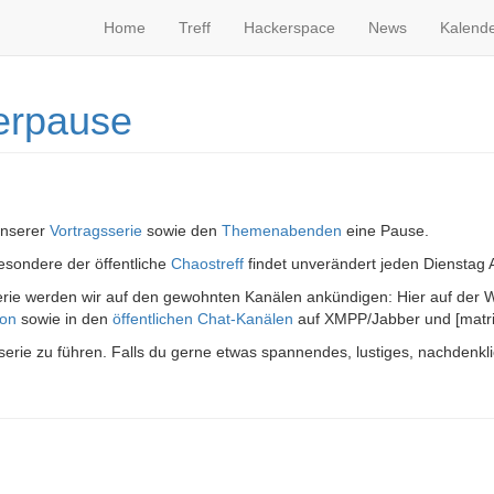
Home
Treff
Hackerspace
News
Kalend
erpause
unserer
Vortragsserie
sowie den
Themenabenden
eine Pause.
esondere der öffentliche
Chaostreff
findet unverändert jeden Dienstag A
erie werden wir auf den gewohnten Kanälen ankündigen: Hier auf der 
don
sowie in den
öffentlichen Chat-Kanälen
auf XMPP/Jabber und [matri
erie zu führen. Falls du gerne etwas spannendes, lustiges, nachdenkliche