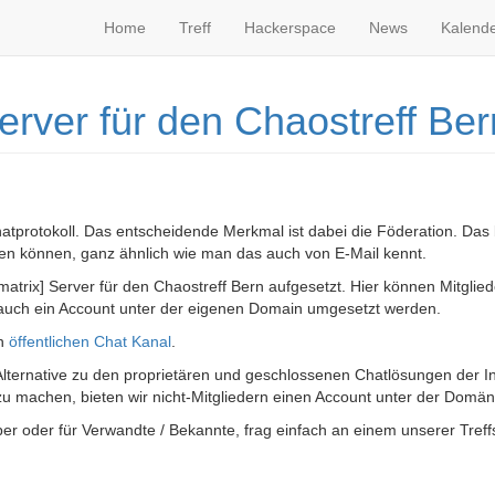
Home
Treff
Hackerspace
News
Kalend
Server für den Chaostreff Ber
 Chatprotokoll. Das entscheidende Merkmal ist dabei die Föderation. Das
ren können, ganz ähnlich wie man das auch von E-Mail kennt.
matrix] Server für den Chaostreff Bern aufgesetzt. Hier können Mitgli
auch ein Account unter der eigenen Domain umgesetzt werden.
en
öffentlichen Chat Kanal
.
 Alternative zu den proprietären und geschlossenen Chatlösungen der In
 zu machen, bieten wir nicht-Mitgliedern einen Account unter der Domä
er oder für Verwandte / Bekannte, frag einfach an einem unserer Treffs