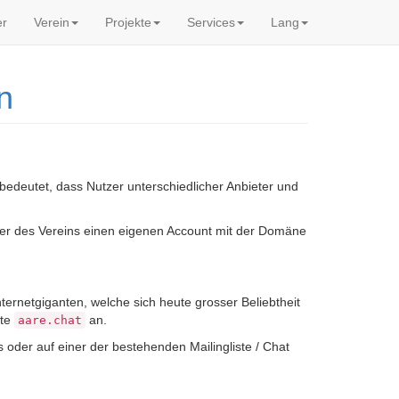
er
Verein
Projekte
Services
Lang
n
 bedeutet, dass Nutzer unterschiedlicher Anbieter und
eder des Vereins einen eigenen Account mit der Domäne
ternetgiganten, welche sich heute grosser Beliebtheit
nte
an.
aare.chat
 oder auf einer der bestehenden Mailingliste / Chat