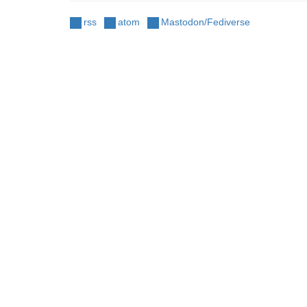
rss
atom
Mastodon/Fediverse