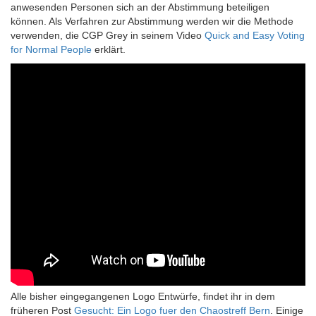
anwesenden Personen sich an der Abstimmung beteiligen
können. Als Verfahren zur Abstimmung werden wir die Methode
verwenden, die CGP Grey in seinem Video
Quick and Easy Voting
for Normal People
erklärt.
Alle bisher eingegangenen Logo Entwürfe, findet ihr in dem
früheren Post
Gesucht: Ein Logo fuer den Chaostreff Bern
. Einige