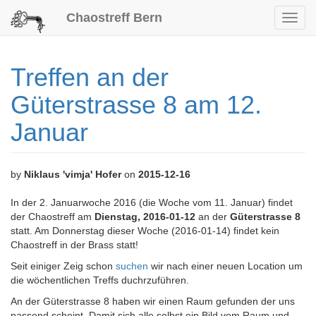
Chaostreff Bern
Toggl
navig
Treffen an der
Güterstrasse 8 am 12.
Januar
by
Niklaus 'vimja' Hofer
on
2015-12-16
In der 2. Januarwoche 2016 (die Woche vom 11. Januar) findet
der Chaostreff am
Dienstag, 2016-01-12
an der
Güterstrasse 8
statt. Am Donnerstag dieser Woche (2016-01-14) findet kein
Chaostreff in der Brass statt!
Seit einiger Zeig schon
suchen
wir nach einer neuen Location um
die wöchentlichen Treffs duchrzuführen.
An der Güterstrasse 8 haben wir einen Raum gefunden der uns
passend scheint. Damit sich alle selbst ein Bild vom Raum und