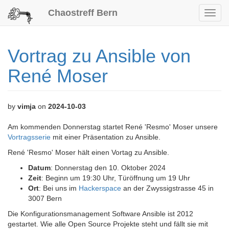
Chaostreff Bern
Toggl
navig
Vortrag zu Ansible von
René Moser
by
vimja
on
2024-10-03
Am kommenden Donnerstag startet René 'Resmo' Moser unsere
Vortragsserie
mit einer Präsentation zu Ansible.
René 'Resmo' Moser hält einen Vortag zu Ansible.
Datum
: Donnerstag den 10. Oktober 2024
Zeit
: Beginn um 19:30 Uhr, Türöffnung um 19 Uhr
Ort
: Bei uns im
Hackerspace
an der Zwyssigstrasse 45 in
3007 Bern
Die Konfigurationsmanagement Software Ansible ist 2012
gestartet. Wie alle Open Source Projekte steht und fällt sie mit