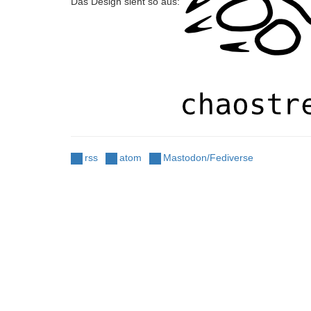
Das Design sieht so aus:
rss
atom
Mastodon/Fediverse